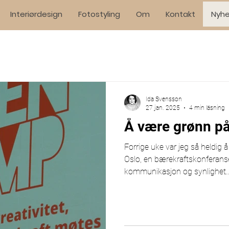
Interiørdesign
Fotostyling
Om
Kontakt
Nyhe
Ida Svensson
27 jan. 2025
4 min läsning
Å være grønn på
Forrige uke var jeg så heldi
Oslo, en bærekraftskonferans
kommunikasjon og synlighet..