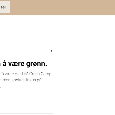
ter
 å være grønn.
g å få være med på Green Camp
e med konkret fokus på
.