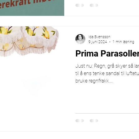
Ida Svensson
9 juni 2024
1 min läsning
Prima Parasoller
Just nu: Regn, grå skyer så lan
til å ens tenke sandal til lu
bruke regnfrakk....