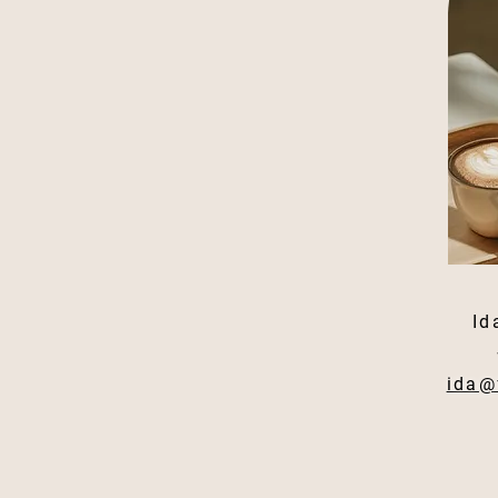
Id
ida@